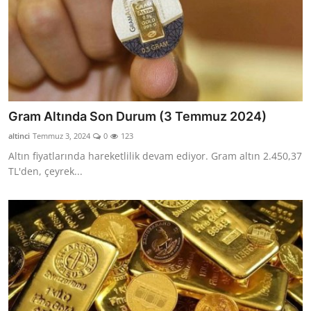
Gram Altında Son Durum (3 Temmuz 2024)
altinci
Temmuz 3, 2024
0
123
Altın fiyatlarında hareketlilik devam ediyor. Gram altın 2.450,37
TL'den, çeyrek...