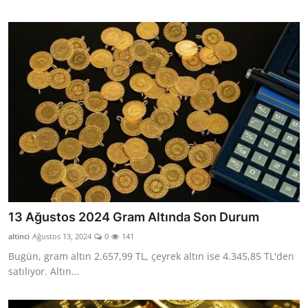
13 Ağustos 2024 Gram Altında Son Durum
altinci
Ağustos 13, 2024
0
141
Bugün, gram altın 2.657,99 TL, çeyrek altın ise 4.345,85 TL'den
satılıyor. Altın...