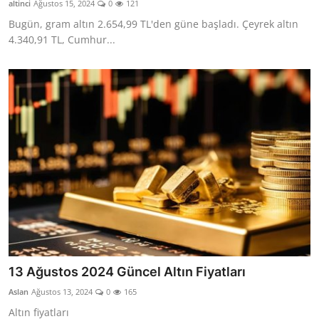
altinci
Ağustos 15, 2024
0
121
YARIM ALTIN
Bugün, gram altın 2.654,99 TL'den güne başladı. Çeyrek altın
4.340,91 TL, Cumhur...
TAM ALTIN
DİĞER ALTINLAR
13 Ağustos 2024 Güncel Altın Fiyatları
Aslan
Ağustos 13, 2024
0
165
Altın fiyatları