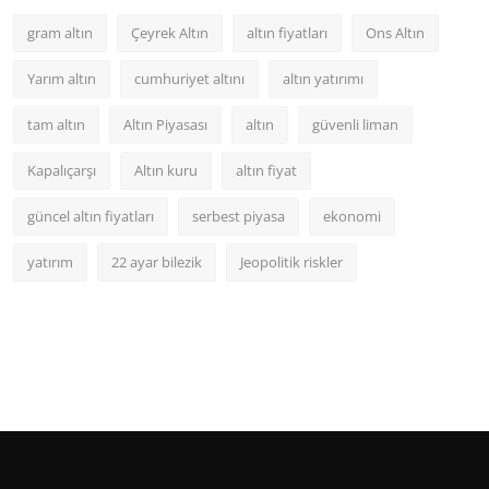
gram altın
Çeyrek Altın
altın fiyatları
Ons Altın
Yarım altın
cumhuriyet altını
altın yatırımı
tam altın
Altın Piyasası
altın
güvenli liman
Kapalıçarşı
Altın kuru
altın fiyat
güncel altın fiyatları
serbest piyasa
ekonomi
yatırım
22 ayar bilezik
Jeopolitik riskler