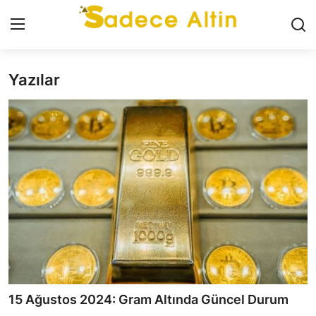
Yazılar
Giriş
Kayıt Ol
GÜNCEL
İLETİŞİM
YASAL UYARI
KÜNYE
GRAM ALTIN
ÇEYREK ALTIN
15 Ağustos 2024: Gram Altında Güncel Durum