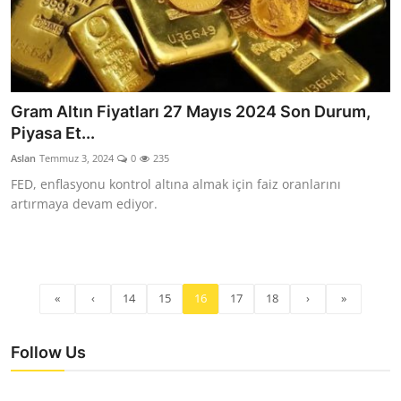
Gram Altın Fiyatları 27 Mayıs 2024 Son Durum,
Piyasa Et...
Aslan
Temmuz 3, 2024
0
235
FED, enflasyonu kontrol altına almak için faiz oranlarını
artırmaya devam ediyor.
«
‹
14
15
16
17
18
›
»
Follow Us