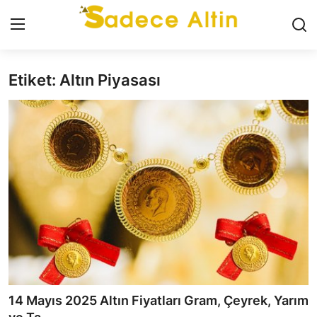
Etiket: Altın Piyasası
Giriş
Kayıt Ol
GÜNCEL
İLETİŞİM
YASAL UYARI
KÜNYE
GRAM ALTIN
ÇEYREK ALTIN
14 Mayıs 2025 Altın Fiyatları Gram, Çeyrek, Yarım