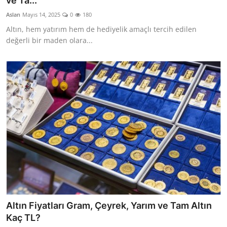
ve Ta...
YARIM ALTIN
Aslan
Mayıs 14, 2025
0
180
Altın, hem yatırım hem de hediyelik amaçlı tercih edilen
TAM ALTIN
değerli bir maden olara...
DİĞER ALTINLAR
Altın Fiyatları Gram, Çeyrek, Yarım ve Tam Altın
Kaç TL?