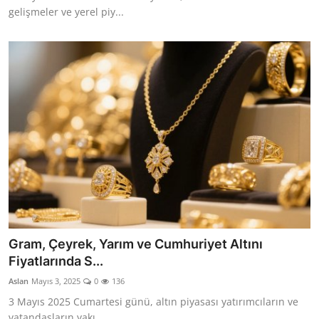
gelişmeler ve yerel piy...
Gram, Çeyrek, Yarım ve Cumhuriyet Altını
Fiyatlarında S...
Aslan
Mayıs 3, 2025
0
136
3 Mayıs 2025 Cumartesi günü, altın piyasası yatırımcıların ve
vatandaşların yakı...