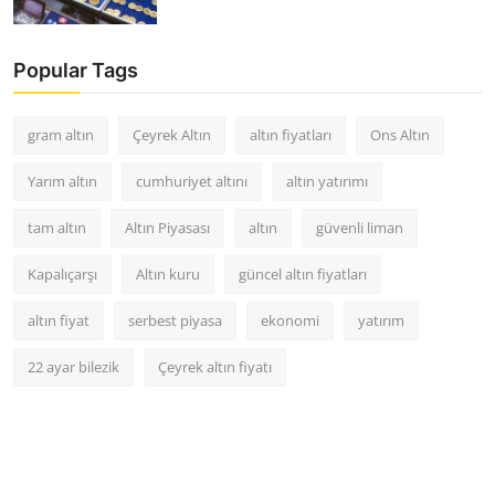
Popular Tags
gram altın
Çeyrek Altın
altın fiyatları
Ons Altın
Yarım altın
cumhuriyet altını
altın yatırımı
tam altın
Altın Piyasası
altın
güvenli liman
Kapalıçarşı
Altın kuru
güncel altın fiyatları
altın fiyat
serbest piyasa
ekonomi
yatırım
22 ayar bilezik
Çeyrek altın fiyatı