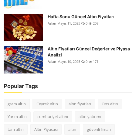
Hafta Sonu Güncel Altın Fiyatları
Aslan
Mayıs 11, 2025
0
208
Altın Fiyatları Güncel Değerler ve Piyasa
Analizi
Aslan
Mayıs 10, 2025
0
171
Popular Tags
gram altın
Çeyrek Altın
altın fiyatları
Ons Altın
Yarım altın
cumhuriyet altını
altın yatırımı
tam altın
Altın Piyasası
altın
güvenli liman