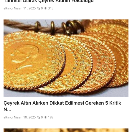
Tarihsel Olarak Çeyrek Altının Yolculuğu
altinci
Nisan 11, 2025
0
313
Çeyrek Altın Alırken Dikkat Edilmesi Gereken 5 Kritik
N...
altinci
Nisan 10, 2025
0
188