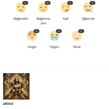
0
0
0
0
Beğendim
Beğenme
Aşık
Eğlenceli
dim
0
0
0
Kızgın
Üzgün
Wow
altinci