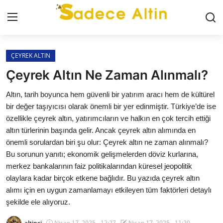
Giriş
Kayıt Ol
ÇEYREK ALTIN
Çeyrek Altın Ne Zaman Alınmalı?
GÜNCEL
Altın, tarih boyunca hem güvenli bir yatırım aracı hem de kültürel
bir değer taşıyıcısı olarak önemli bir yer edinmiştir. Türkiye’de ise
İLETİŞİM
özellikle çeyrek altın, yatırımcıların ve halkın en çok tercih ettiği
altın türlerinin başında gelir. Ancak çeyrek altın alımında en
YASAL UYARI
önemli sorulardan biri şu olur: Çeyrek altın ne zaman alınmalı?
Bu sorunun yanıtı; ekonomik gelişmelerden döviz kurlarına,
KÜNYE
merkez bankalarının faiz politikalarından küresel jeopolitik
olaylara kadar birçok etkene bağlıdır. Bu yazıda çeyrek altın
GRAM ALTIN
alımı için en uygun zamanlamayı etkileyen tüm faktörleri detaylı
şekilde ele alıyoruz.
ÇEYREK ALTIN
altinci
Nisan 17, 2025 - 12:27
Nisan 17, 2025 - 11:20