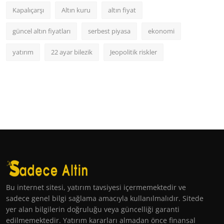
Kapalıçarşı
Altın kuru
altın fiyat
güncel altın fiyatları
serbest piyasa
ekonomi
yatırım
22 ayar bilezik
Jeopolitik riskler
Bu internet sitesi, yatırım tavsiyesi içermemektedir ve
sadece genel bilgi sağlama amacıyla kullanılmalıdır. Sitede
yer alan bilgilerin doğruluğu veya güncelliği garanti
edilmemektedir. Yatırım kararları almadan önce finansal