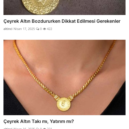
Çeyrek Altın Bozdururken Dikkat Edilmesi Gerekenler
altinci
Nisan 17, 2025
0
422
Çeyrek Altın Takı mı, Yatırım mı?
altinci
Nisan 16, 2025
0
221