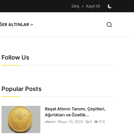
Giriş
/
Kayıt Ol
ĞER ALTINLAR
Follow Us
Popular Posts
Reşat Altının Tanımı, Çeşitleri,
Ağırlıkları ve Özellik...
altinci
Mayıs 10, 2024
0
916