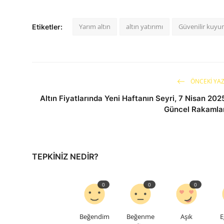
Yarım altın
altın yatırımı
Güvenilir kuy
Etiketler:
ÖNCEKI YAZ
Altın Fiyatlarında Yeni Haftanın Seyri, 7 Nisan 202
Güncel Rakamla
TEPKINIZ NEDIR?
0
0
0
Beğendim
Beğenme
Aşık
E