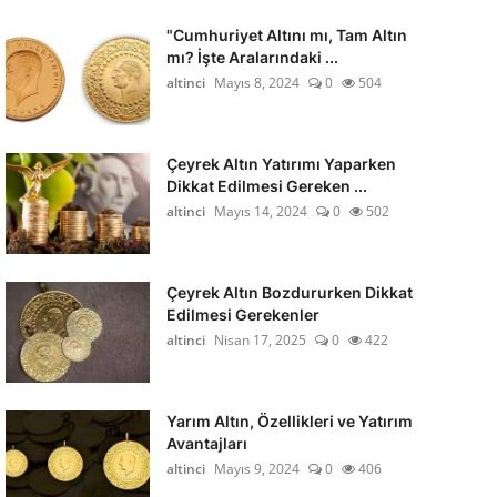
"Cumhuriyet Altını mı, Tam Altın
mı? İşte Aralarındaki ...
altinci
Mayıs 8, 2024
0
504
Çeyrek Altın Yatırımı Yaparken
Dikkat Edilmesi Gereken ...
altinci
Mayıs 14, 2024
0
502
Çeyrek Altın Bozdururken Dikkat
Edilmesi Gerekenler
altinci
Nisan 17, 2025
0
422
Yarım Altın, Özellikleri ve Yatırım
Avantajları
altinci
Mayıs 9, 2024
0
406