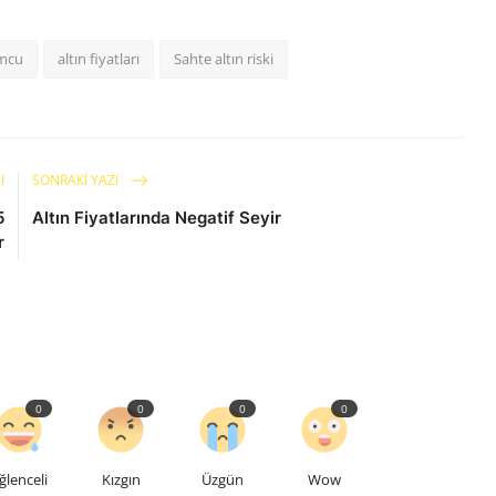
umcu
altın fiyatları
Sahte altın riski
I
SONRAKI YAZI
5
Altın Fiyatlarında Negatif Seyir
r
0
0
0
0
ğlenceli
Kızgın
Üzgün
Wow