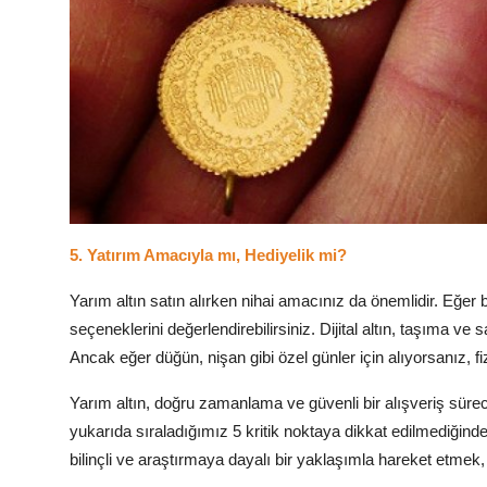
5. Yatırım Amacıyla mı, Hediyelik mi?
Yarım altın satın alırken nihai amacınız da önemlidir. Eğer bu a
seçeneklerini değerlendirebilirsiniz. Dijital altın, taşıma 
Ancak eğer düğün, nişan gibi özel günler için alıyorsanız, f
Yarım altın, doğru zamanlama ve güvenli bir alışveriş süreci
yukarıda sıraladığımız 5 kritik noktaya dikkat edilmediğ
bilinçli ve araştırmaya dayalı bir yaklaşımla hareket etme