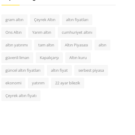
gram altın
Çeyrek Altın
altın fiyatları
Ons Altın
Yarım altın
cumhuriyet altını
altın yatırımı
tam altın
Altın Piyasası
altın
güvenli liman
Kapalıçarşı
Altın kuru
güncel altın fiyatları
altın fiyat
serbest piyasa
ekonomi
yatırım
22 ayar bilezik
Çeyrek altın fiyatı