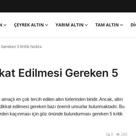
N
ÇEYREK ALTIN
YARIM ALTIN
TAM ALTIN
Dİ
i Gereken 5 Kritik Nokta
kkat Edilmesi Gereken 5
maçlı en çok tercih edilen altın türlerinden biridir. Ancak, altın
en dikkat edilmesi gereken bazı önemli unsurlar bulunmaktadır. Bu
tlerden kaçınması için göz önünde bulundurması gereken 5 kritik
0
295