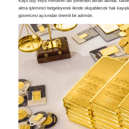
Kayıt dışı veya merdiven altı yerlerden alınan altınlar, saht
alma işleminizi belgeleyerek ileride oluşabilecek hak kayıpl
güvencesi açısından önemli bir adımdır.