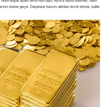
e veya düşük ayarlı olma riski taşır. Ayrıca fatura istemek, satın
arının önüne geçer. Darphane basımı altınları tercih etmek, kalite