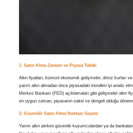
1. Satın Alma Zamanı ve Piyasa Takibi
Altın fiyatları, küresel ekonomik gelişmeler, döviz kurları ve
yarım altın almadan önce piyasadaki trendleri iyi analiz etme
Merkez Bankası (FED) açıklamaları gibi gelişmeler altın fiya
en uygun zaman, piyasanın sakin ve dengeli olduğu döneml
2. Güvenilir Satın Alma Noktası Seçimi
Yarım altın alırken güvenilir kuyumculardan ya da bankala