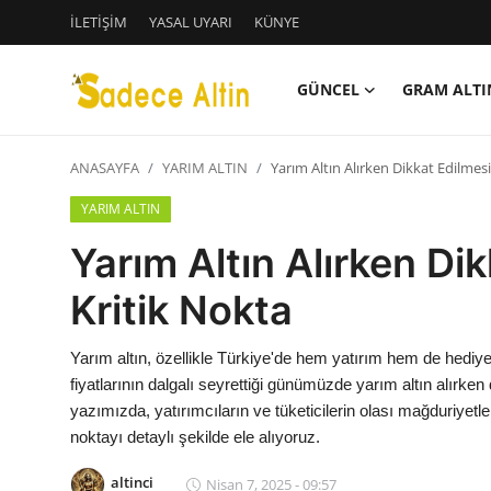
İLETİŞİM
YASAL UYARI
KÜNYE
GÜNCEL
GRAM ALTI
Giriş
Kayıt Ol
ANASAYFA
YARIM ALTIN
Yarım Altın Alırken Dikkat Edilmes
GÜNCEL
YARIM ALTIN
İLETİŞİM
Yarım Altın Alırken Di
YASAL UYARI
Kritik Nokta
KÜNYE
Yarım altın, özellikle Türkiye'de hem yatırım hem de hediye a
fiyatlarının dalgalı seyrettiği günümüzde yarım altın alırk
GRAM ALTIN
yazımızda, yatırımcıların ve tüketicilerin olası mağduriye
noktayı detaylı şekilde ele alıyoruz.
ÇEYREK ALTIN
altinci
Nisan 7, 2025 - 09:57