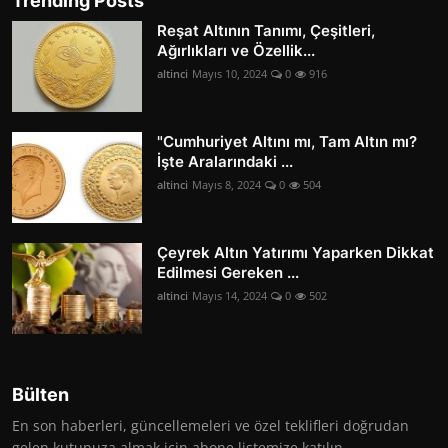
Trending Posts
Reşat Altının Tanımı, Çeşitleri,
Ağırlıkları ve Özellik...
altinci
Mayıs 10, 2024
0
916
"Cumhuriyet Altını mı, Tam Altın mı?
İşte Aralarındaki ...
altinci
Mayıs 8, 2024
0
504
Çeyrek Altın Yatırımı Yaparken Dikkat
Edilmesi Gereken ...
altinci
Mayıs 14, 2024
0
502
Bülten
En son haberleri, güncellemeleri ve özel teklifleri doğrudan
gelen kutunuza almak için abone listemize katılın