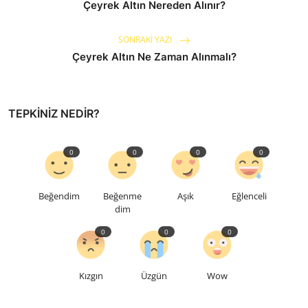
Çeyrek Altın Nereden Alınır?
SONRAKI YAZI
Çeyrek Altın Ne Zaman Alınmalı?
TEPKINIZ NEDIR?
0
0
0
0
Beğendim
Beğenme
Aşık
Eğlenceli
dim
0
0
0
Kızgın
Üzgün
Wow