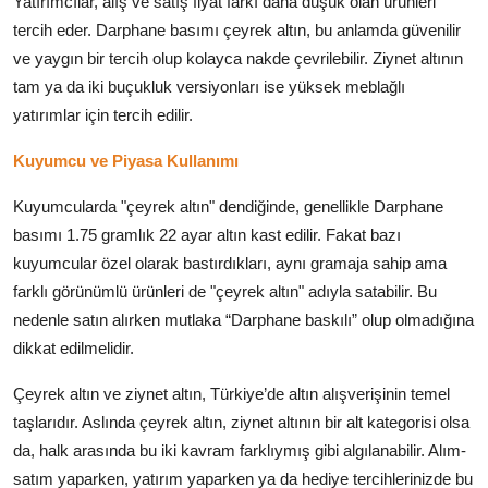
Yatırımcılar, alış ve satış fiyat farkı daha düşük olan ürünleri
tercih eder. Darphane basımı çeyrek altın, bu anlamda güvenilir
ve yaygın bir tercih olup kolayca nakde çevrilebilir. Ziynet altının
tam ya da iki buçukluk versiyonları ise yüksek meblağlı
yatırımlar için tercih edilir.
Kuyumcu ve Piyasa Kullanımı
Kuyumcularda "çeyrek altın" dendiğinde, genellikle Darphane
basımı 1.75 gramlık 22 ayar altın kast edilir. Fakat bazı
kuyumcular özel olarak bastırdıkları, aynı gramaja sahip ama
farklı görünümlü ürünleri de "çeyrek altın" adıyla satabilir. Bu
nedenle satın alırken mutlaka “Darphane baskılı” olup olmadığına
dikkat edilmelidir.
Çeyrek altın ve ziynet altın, Türkiye’de altın alışverişinin temel
taşlarıdır. Aslında çeyrek altın, ziynet altının bir alt kategorisi olsa
da, halk arasında bu iki kavram farklıymış gibi algılanabilir. Alım-
satım yaparken, yatırım yaparken ya da hediye tercihlerinizde bu