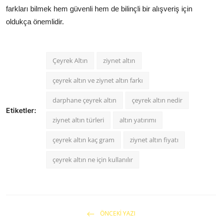
farkları bilmek hem güvenli hem de bilinçli bir alışveriş için
oldukça önemlidir.
Çeyrek Altın
ziynet altın
çeyrek altın ve ziynet altın farkı
darphane çeyrek altın
çeyrek altın nedir
Etiketler:
ziynet altın türleri
altın yatırımı
çeyrek altın kaç gram
ziynet altın fiyatı
çeyrek altın ne için kullanılır
ÖNCEKI YAZI