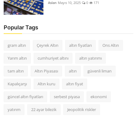
Aslan
Mayıs 10, 2025
0
171
Popular Tags
gram altın
Çeyrek Altın
altın fiyatları
Ons Altın
Yarım altın
cumhuriyet altını
altın yatırımı
tam altın
Altın Piyasası
altın
güvenli liman
Kapalıçarşı
Altın kuru
altın fiyat
güncel altın fiyatları
serbest piyasa
ekonomi
yatırım
22 ayar bilezik
Jeopolitik riskler