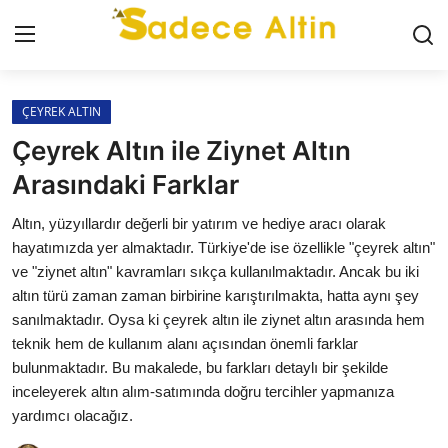
Giriş
Kayıt Ol
ÇEYREK ALTIN
Çeyrek Altın ile Ziynet Altın
GÜNCEL
Arasındaki Farklar
İLETİŞİM
Altın, yüzyıllardır değerli bir yatırım ve hediye aracı olarak
hayatımızda yer almaktadır. Türkiye'de ise özellikle "çeyrek altın"
YASAL UYARI
ve "ziynet altın" kavramları sıkça kullanılmaktadır. Ancak bu iki
altın türü zaman zaman birbirine karıştırılmakta, hatta aynı şey
KÜNYE
sanılmaktadır. Oysa ki çeyrek altın ile ziynet altın arasında hem
teknik hem de kullanım alanı açısından önemli farklar
GRAM ALTIN
bulunmaktadır. Bu makalede, bu farkları detaylı bir şekilde
inceleyerek altın alım-satımında doğru tercihler yapmanıza
ÇEYREK ALTIN
yardımcı olacağız.