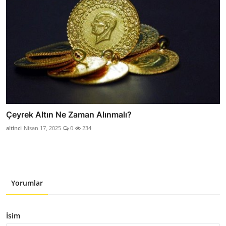
Çeyrek Altın Ne Zaman Alınmalı?
altinci
Nisan 17, 2025
0
234
Yorumlar
İsim