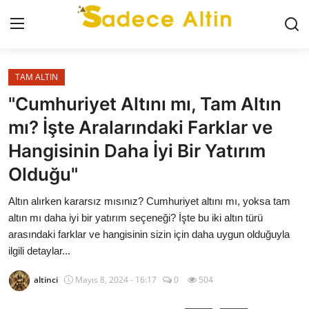
Giriş
Kayıt Ol
TAM ALTIN
"Cumhuriyet Altını mı, Tam Altın
GÜNCEL
mı? İşte Aralarındaki Farklar ve
Hangisinin Daha İyi Bir Yatırım
İLETİŞİM
Olduğu"
YASAL UYARI
Altın alırken kararsız mısınız? Cumhuriyet altını mı, yoksa tam
KÜNYE
altın mı daha iyi bir yatırım seçeneği? İşte bu iki altın türü
arasındaki farklar ve hangisinin sizin için daha uygun olduğuyla
ilgili detaylar...
GRAM ALTIN
altinci
Mayıs 8, 2024 - 16:17
0
504
ÇEYREK ALTIN