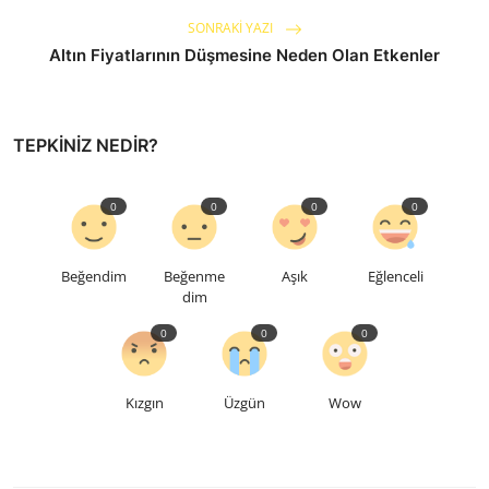
SONRAKI YAZI
Altın Fiyatlarının Düşmesine Neden Olan Etkenler
TEPKINIZ NEDIR?
0
0
0
0
Beğendim
Beğenme
Aşık
Eğlenceli
dim
0
0
0
Kızgın
Üzgün
Wow