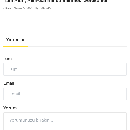
Tam Altın, Alım-Satımında Bilinmesi Gerekenler
altinci
Nisan 5, 2025
0
245
Yorumlar
İsim
Email
Yorum