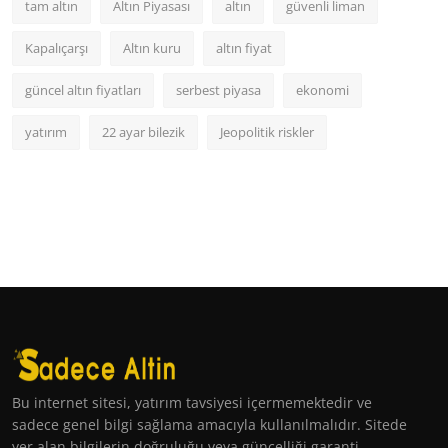
tam altın
Altın Piyasası
altın
güvenli liman
Kapalıçarşı
Altın kuru
altın fiyat
güncel altın fiyatları
serbest piyasa
ekonomi
yatırım
22 ayar bilezik
Jeopolitik riskler
Bu internet sitesi, yatırım tavsiyesi içermemektedir ve
sadece genel bilgi sağlama amacıyla kullanılmalıdır. Sitede
yer alan bilgilerin doğruluğu veya güncelliği garanti