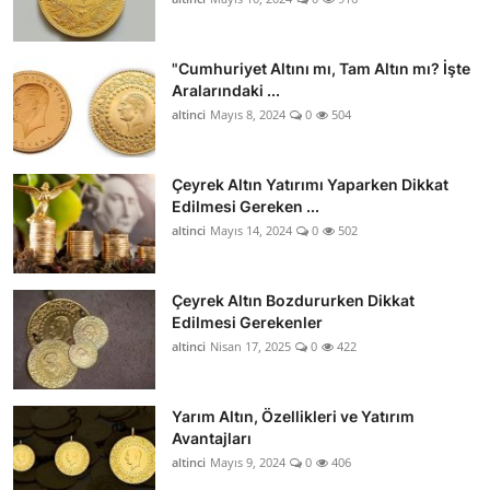
"Cumhuriyet Altını mı, Tam Altın mı? İşte
Aralarındaki ...
altinci
Mayıs 8, 2024
0
504
Çeyrek Altın Yatırımı Yaparken Dikkat
Edilmesi Gereken ...
altinci
Mayıs 14, 2024
0
502
Çeyrek Altın Bozdururken Dikkat
Edilmesi Gerekenler
altinci
Nisan 17, 2025
0
422
Yarım Altın, Özellikleri ve Yatırım
Avantajları
altinci
Mayıs 9, 2024
0
406