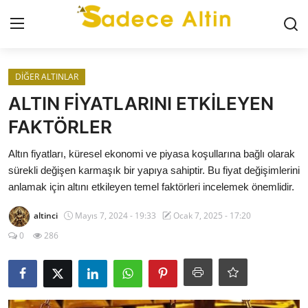
Giriş
Kayıt Ol
DİĞER ALTINLAR
ALTIN FİYATLARINI ETKİLEYEN
GÜNCEL
FAKTÖRLER
İLETİŞİM
Altın fiyatları, küresel ekonomi ve piyasa koşullarına bağlı olarak
sürekli değişen karmaşık bir yapıya sahiptir. Bu fiyat değişimlerini
YASAL UYARI
anlamak için altını etkileyen temel faktörleri incelemek önemlidir.
altinci
Mayıs 7, 2024 - 19:33
Ocak 7, 2025 - 17:20
KÜNYE
0
286
GRAM ALTIN
ÇEYREK ALTIN