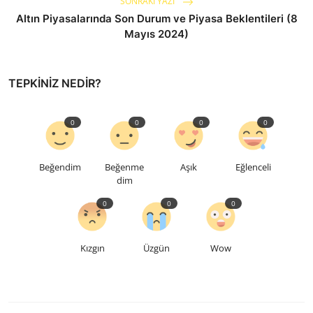
SONRAKI YAZI
Altın Piyasalarında Son Durum ve Piyasa Beklentileri (8
Mayıs 2024)
TEPKINIZ NEDIR?
0
0
0
0
Beğendim
Beğenme
Aşık
Eğlenceli
dim
0
0
0
Kızgın
Üzgün
Wow