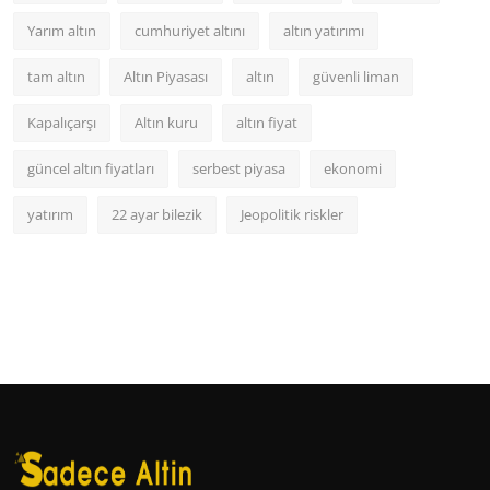
Yarım altın
cumhuriyet altını
altın yatırımı
tam altın
Altın Piyasası
altın
güvenli liman
Kapalıçarşı
Altın kuru
altın fiyat
güncel altın fiyatları
serbest piyasa
ekonomi
yatırım
22 ayar bilezik
Jeopolitik riskler