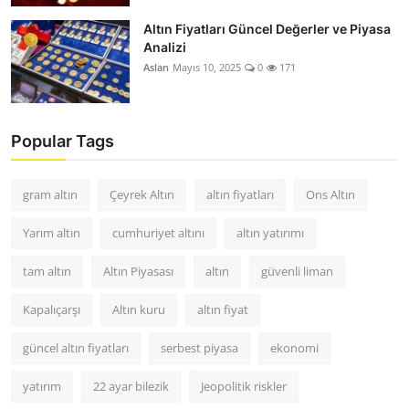
Altın Fiyatları Güncel Değerler ve Piyasa
Analizi
Aslan
Mayıs 10, 2025
0
171
Popular Tags
gram altın
Çeyrek Altın
altın fiyatları
Ons Altın
Yarım altın
cumhuriyet altını
altın yatırımı
tam altın
Altın Piyasası
altın
güvenli liman
Kapalıçarşı
Altın kuru
altın fiyat
güncel altın fiyatları
serbest piyasa
ekonomi
yatırım
22 ayar bilezik
Jeopolitik riskler