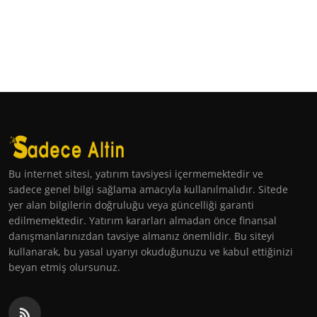
Bu internet sitesi, yatırım tavsiyesi içermemektedir ve
sadece genel bilgi sağlama amacıyla kullanılmalıdır. Sitede
yer alan bilgilerin doğruluğu veya güncelliği garanti
edilmemektedir. Yatırım kararları almadan önce finansal
danışmanlarınızdan tavsiye almanız önemlidir. Bu siteyi
kullanarak, bu yasal uyarıyı okuduğunuzu ve kabul ettiğinizi
beyan etmiş olursunuz.