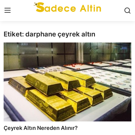
Etiket: darphane çeyrek altın
Giriş
Kayıt Ol
GÜNCEL
İLETİŞİM
YASAL UYARI
KÜNYE
GRAM ALTIN
ÇEYREK ALTIN
Çeyrek Altın Nereden Alınır?