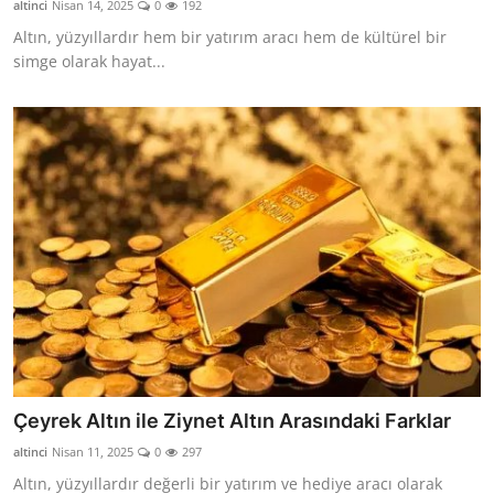
altinci
Nisan 14, 2025
0
192
YARIM ALTIN
Altın, yüzyıllardır hem bir yatırım aracı hem de kültürel bir
simge olarak hayat...
TAM ALTIN
DİĞER ALTINLAR
Çeyrek Altın ile Ziynet Altın Arasındaki Farklar
altinci
Nisan 11, 2025
0
297
Altın, yüzyıllardır değerli bir yatırım ve hediye aracı olarak