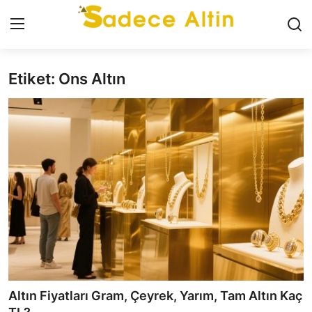
Etiket: Ons Altın
Giriş
Kayıt Ol
GÜNCEL
İLETİŞİM
YASAL UYARI
KÜNYE
GRAM ALTIN
ÇEYREK ALTIN
Altın Fiyatları Gram, Çeyrek, Yarım, Tam Altın Kaç