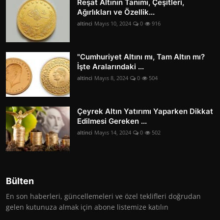
Reşat Altının Tanımı, Çeşitleri,
Ağırlıkları ve Özellik...
altinci
Mayıs 10, 2024
0
916
"Cumhuriyet Altını mı, Tam Altın mı?
İşte Aralarındaki ...
altinci
Mayıs 8, 2024
0
504
Çeyrek Altın Yatırımı Yaparken Dikkat
Edilmesi Gereken ...
altinci
Mayıs 14, 2024
0
502
Bülten
En son haberleri, güncellemeleri ve özel teklifleri doğrudan
gelen kutunuza almak için abone listemize katılın