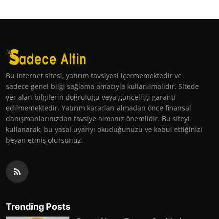
Bu internet sitesi, yatırım tavsiyesi içermemektedir ve
sadece genel bilgi sağlama amacıyla kullanılmalıdır. Sitede
yer alan bilgilerin doğruluğu veya güncelliği garanti
edilmemektedir. Yatırım kararları almadan önce finansal
danışmanlarınızdan tavsiye almanız önemlidir. Bu siteyi
kullanarak, bu yasal uyarıyı okuduğunuzu ve kabul ettiğinizi
beyan etmiş olursunuz.
Trending Posts