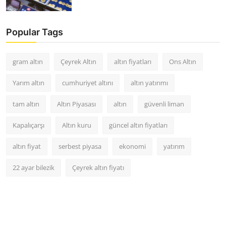
Popular Tags
gram altın
Çeyrek Altın
altın fiyatları
Ons Altın
Yarım altın
cumhuriyet altını
altın yatırımı
tam altın
Altın Piyasası
altın
güvenli liman
Kapalıçarşı
Altın kuru
güncel altın fiyatları
altın fiyat
serbest piyasa
ekonomi
yatırım
22 ayar bilezik
Çeyrek altın fiyatı