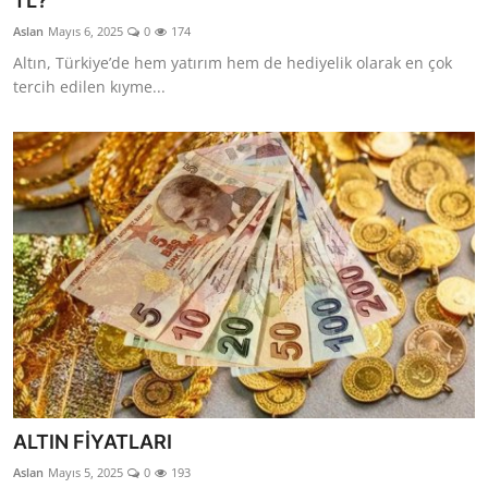
TL?
YARIM ALTIN
Aslan
Mayıs 6, 2025
0
174
Altın, Türkiye’de hem yatırım hem de hediyelik olarak en çok
TAM ALTIN
tercih edilen kıyme...
DİĞER ALTINLAR
ALTIN FİYATLARI
Aslan
Mayıs 5, 2025
0
193