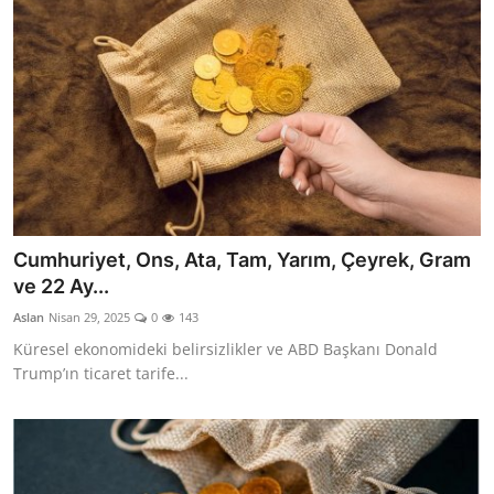
Cumhuriyet, Ons, Ata, Tam, Yarım, Çeyrek, Gram
ve 22 Ay...
Aslan
Nisan 29, 2025
0
143
Küresel ekonomideki belirsizlikler ve ABD Başkanı Donald
Trump’ın ticaret tarife...