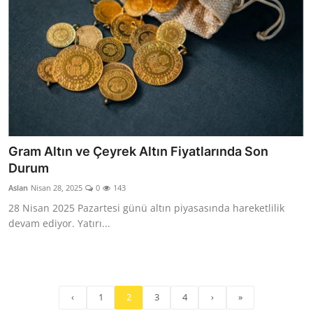
Gram Altın ve Çeyrek Altın Fiyatlarında Son
Durum
Aslan
Nisan 28, 2025
0
143
28 Nisan 2025 Pazartesi günü altın piyasasında hareketlilik
devam ediyor. Yatırı...
‹
1
2
3
4
›
»