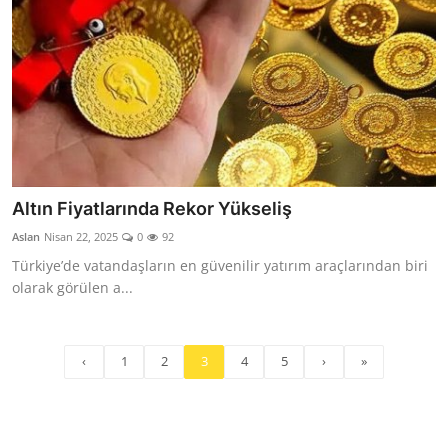
Altın Fiyatlarında Rekor Yükseliş
Aslan
Nisan 22, 2025
0
92
Türkiye’de vatandaşların en güvenilir yatırım araçlarından biri
olarak görülen a...
‹
1
2
3
4
5
›
»