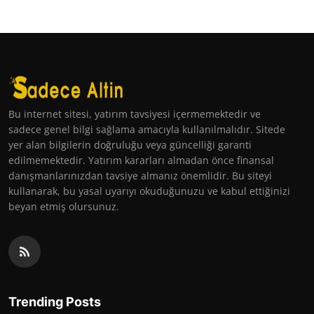
Bu internet sitesi, yatırım tavsiyesi içermemektedir ve
sadece genel bilgi sağlama amacıyla kullanılmalıdır. Sitede
yer alan bilgilerin doğruluğu veya güncelliği garanti
edilmemektedir. Yatırım kararları almadan önce finansal
danışmanlarınızdan tavsiye almanız önemlidir. Bu siteyi
kullanarak, bu yasal uyarıyı okuduğunuzu ve kabul ettiğinizi
beyan etmiş olursunuz.
Trending Posts