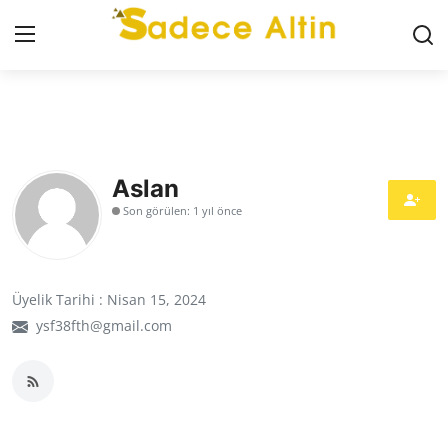
Giriş
Kayıt Ol
GÜNCEL
Aslan
Son görülen: 1 yıl önce
İLETİŞİM
YASAL UYARI
Üyelik Tarihi : Nisan 15, 2024
KÜNYE
ysf38fth@gmail.com
GRAM ALTIN
ÇEYREK ALTIN