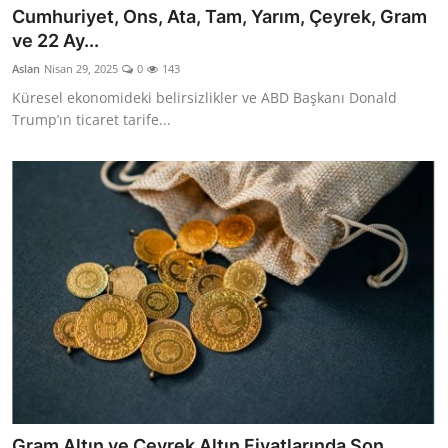
Cumhuriyet, Ons, Ata, Tam, Yarım, Çeyrek, Gram
ve 22 Ay...
Aslan
Nisan 29, 2025
0
143
Küresel ekonomideki belirsizlikler ve ABD Başkanı Donald
Trump’ın ticaret tarife...
Gram Altın ve Çeyrek Altın Fiyatlarında Son