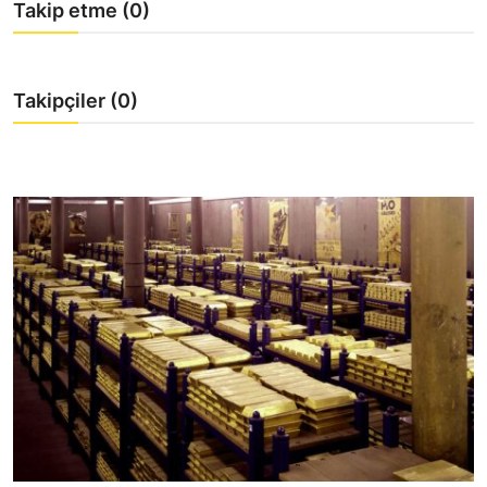
Takip etme (0)
YARIM ALTIN
TAM ALTIN
Takipçiler (0)
DİĞER ALTINLAR