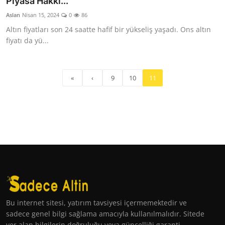
Piyasa Hakkı...
Aslan
Nisan 15, 2024
0
86
Altın fiyatları son 24 saatte hafif bir yükseliş yaşadı. Ons altın
fiyatı da yü...
«
‹
9
10
11
Bu internet sitesi, yatırım tavsiyesi içermemektedir ve
sadece genel bilgi sağlama amacıyla kullanılmalıdır. Sitede
yer alan bilgilerin doğruluğu veya güncelliği garanti