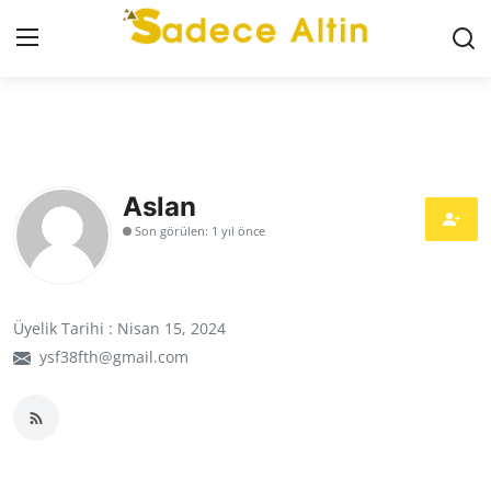
Giriş
Kayıt Ol
GÜNCEL
Aslan
Son görülen: 1 yıl önce
İLETİŞİM
YASAL UYARI
Üyelik Tarihi : Nisan 15, 2024
KÜNYE
ysf38fth@gmail.com
GRAM ALTIN
ÇEYREK ALTIN