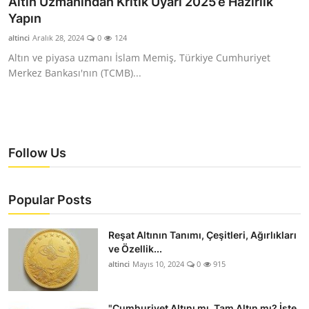
Altın Uzmanından Kritik Uyarı 2025’e Hazırlık
YARIM ALTIN
Yapın
altinci
Aralık 28, 2024
0
124
TAM ALTIN
Altın ve piyasa uzmanı İslam Memiş, Türkiye Cumhuriyet
Merkez Bankası'nın (TCMB)...
DİĞER ALTINLAR
Follow Us
Popular Posts
Reşat Altının Tanımı, Çeşitleri, Ağırlıkları
ve Özellik...
altinci
Mayıs 10, 2024
0
915
"Cumhuriyet Altını mı, Tam Altın mı? İşte