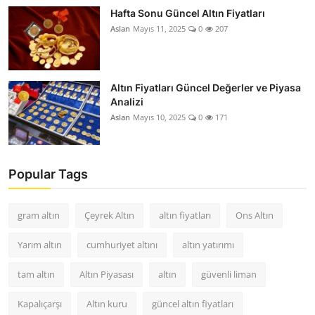
Hafta Sonu Güncel Altın Fiyatları
Aslan
Mayıs 11, 2025
0
207
Altın Fiyatları Güncel Değerler ve Piyasa
Analizi
Aslan
Mayıs 10, 2025
0
171
Popular Tags
gram altın
Çeyrek Altın
altın fiyatları
Ons Altın
Yarım altın
cumhuriyet altını
altın yatırımı
tam altın
Altın Piyasası
altın
güvenli liman
Kapalıçarşı
Altın kuru
güncel altın fiyatları