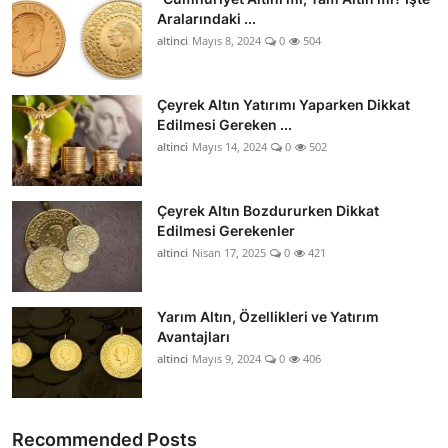
Aralarındaki ...
altinci
Mayıs 8, 2024
0
504
Çeyrek Altın Yatırımı Yaparken Dikkat
Edilmesi Gereken ...
altinci
Mayıs 14, 2024
0
502
Çeyrek Altın Bozdururken Dikkat
Edilmesi Gerekenler
altinci
Nisan 17, 2025
0
421
Yarım Altın, Özellikleri ve Yatırım
Avantajları
altinci
Mayıs 9, 2024
0
406
Recommended Posts