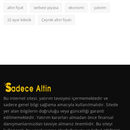
altın fiyat
serbest piyasa
ekonomi
yatırım
22 ayar bilezik
Çeyrek altın fiyatı
Bu internet sitesi, yatırım tavsiyesi içermemektedir ve
sadece genel bilgi sağlama amacıyla kullanılmalıdır. Sitede
yer alan bilgilerin doğruluğu veya güncelliği garanti
edilmemektedir. Yatırım kararları almadan önce finansal
danışmanlarınızdan tavsiye almanız önemlidir. Bu siteyi