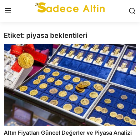
Etiket: piyasa beklentileri
Giriş
Kayıt Ol
GÜNCEL
İLETİŞİM
YASAL UYARI
KÜNYE
GRAM ALTIN
ÇEYREK ALTIN
Altın Fiyatları Güncel Değerler ve Piyasa Analizi