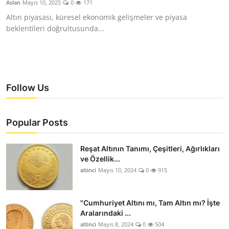
Aslan
Mayıs 10, 2025
0
171
YARIM ALTIN
Altın piyasası, küresel ekonomik gelişmeler ve piyasa
beklentileri doğrultusunda...
TAM ALTIN
DİĞER ALTINLAR
Follow Us
Popular Posts
Reşat Altının Tanımı, Çeşitleri, Ağırlıkları
ve Özellik...
altinci
Mayıs 10, 2024
0
915
"Cumhuriyet Altını mı, Tam Altın mı? İşte
Aralarındaki ...
altinci
Mayıs 8, 2024
0
504