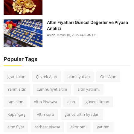
Altın Fiyatları Güncel Değerler ve Piyasa
Analizi
Aslan
Mayıs 10, 2025
0
171
Popular Tags
gram altın
Çeyrek Altın
altın fiyatları
Ons Altın
Yarım altın
cumhuriyet altını
altın yatırımı
tam altın
Altın Piyasası
altın
güvenli liman
Kapalıçarşı
Altın kuru
güncel altın fiyatları
altın fiyat
serbest piyasa
ekonomi
yatırım