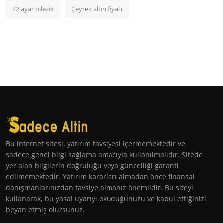
22 ayar bilezik
Çeyrek altın fiyatı
Bu internet sitesi, yatırım tavsiyesi içermemektedir ve
sadece genel bilgi sağlama amacıyla kullanılmalıdır. Sitede
yer alan bilgilerin doğruluğu veya güncelliği garanti
edilmemektedir. Yatırım kararları almadan önce finansal
danışmanlarınızdan tavsiye almanız önemlidir. Bu siteyi
kullanarak, bu yasal uyarıyı okuduğunuzu ve kabul ettiğinizi
beyan etmiş olursunuz.