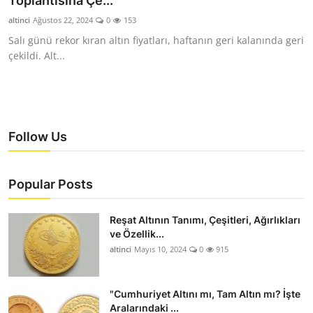
Toplantısına Çe...
YARIM ALTIN
altinci
Ağustos 22, 2024
0
153
Salı günü rekor kıran altın fiyatları, haftanın geri kalanında geri
TAM ALTIN
çekildi. Alt...
DİĞER ALTINLAR
Follow Us
Popular Posts
Reşat Altının Tanımı, Çeşitleri, Ağırlıkları
ve Özellik...
altinci
Mayıs 10, 2024
0
915
"Cumhuriyet Altını mı, Tam Altın mı? İşte
Aralarındaki ...