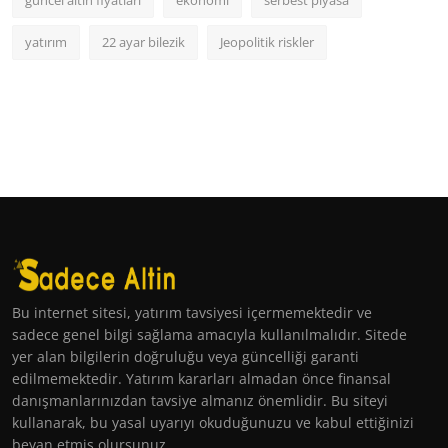
güncel altın fiyatları
ekonomi
serbest piyasa
yatırım
22 ayar bilezik
Jeopolitik riskler
Bu internet sitesi, yatırım tavsiyesi içermemektedir ve
sadece genel bilgi sağlama amacıyla kullanılmalıdır. Sitede
yer alan bilgilerin doğruluğu veya güncelliği garanti
edilmemektedir. Yatırım kararları almadan önce finansal
danışmanlarınızdan tavsiye almanız önemlidir. Bu siteyi
kullanarak, bu yasal uyarıyı okuduğunuzu ve kabul ettiğinizi
beyan etmiş olursunuz.