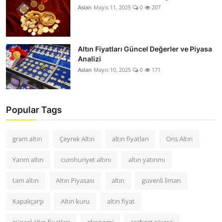
Aslan
Mayıs 11, 2025
0
207
Altın Fiyatları Güncel Değerler ve Piyasa
Analizi
Aslan
Mayıs 10, 2025
0
171
Popular Tags
gram altın
Çeyrek Altın
altın fiyatları
Ons Altın
Yarım altın
cumhuriyet altını
altın yatırımı
tam altın
Altın Piyasası
altın
güvenli liman
Kapalıçarşı
Altın kuru
altın fiyat