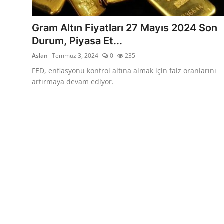
YARIM ALTIN
Gram Altın Fiyatları 27 Mayıs 2024 Son
TAM ALTIN
Durum, Piyasa Et...
Aslan
Temmuz 3, 2024
0
235
DİĞER ALTINLAR
FED, enflasyonu kontrol altına almak için faiz oranlarını
artırmaya devam ediyor.