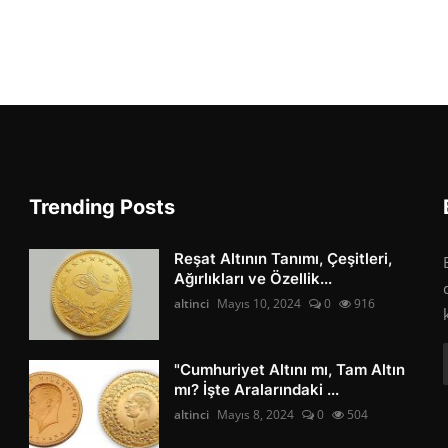
Trending Posts
Reşat Altının Tanımı, Çeşitleri,
Ağırlıkları ve Özellik...
altinci
Mayıs 10, 2024
0
916
"Cumhuriyet Altını mı, Tam Altın
mı? İşte Aralarındaki ...
altinci
Mayıs 8, 2024
0
504