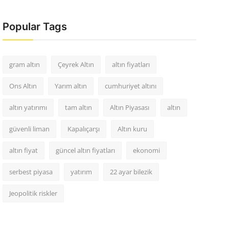
Popular Tags
gram altın
Çeyrek Altın
altın fiyatları
Ons Altın
Yarım altın
cumhuriyet altını
altın yatırımı
tam altın
Altın Piyasası
altın
güvenli liman
Kapalıçarşı
Altın kuru
altın fiyat
güncel altın fiyatları
ekonomi
serbest piyasa
yatırım
22 ayar bilezik
Jeopolitik riskler