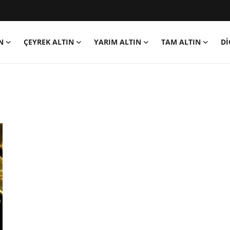
N
ÇEYREK ALTIN
YARIM ALTIN
TAM ALTIN
Dİ