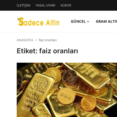
İLETİŞİM
YASAL UYARI
KÜNYE
GÜNCEL
GRAM ALTI
Giriş
Kayıt Ol
ANASAYFA
faiz oranları
GÜNCEL
Etiket: faiz oranları
İLETİŞİM
YASAL UYARI
KÜNYE
GRAM ALTIN
ÇEYREK ALTIN