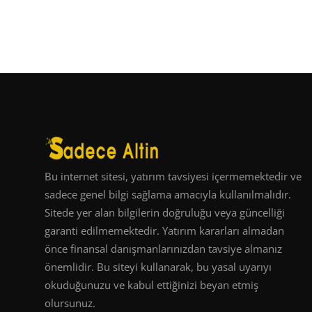
Bu internet sitesi, yatırım tavsiyesi içermemektedir ve
sadece genel bilgi sağlama amacıyla kullanılmalıdır.
Sitede yer alan bilgilerin doğruluğu veya güncelliği
garanti edilmemektedir. Yatırım kararları almadan
önce finansal danışmanlarınızdan tavsiye almanız
önemlidir. Bu siteyi kullanarak, bu yasal uyarıyı
okuduğunuzu ve kabul ettiğinizi beyan etmiş
olursunuz.