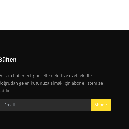
Bülten
En son haberleri, güncellemeleri ve özel teklifleri
doğrudan gelen kutunuza almak için abone listemize
katılın
Abone