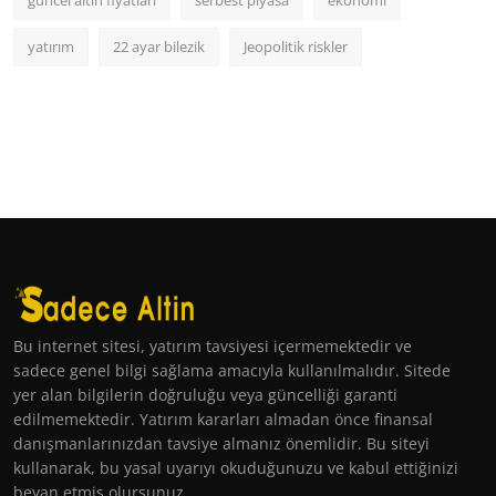
güncel altın fiyatları
serbest piyasa
ekonomi
yatırım
22 ayar bilezik
Jeopolitik riskler
Bu internet sitesi, yatırım tavsiyesi içermemektedir ve
sadece genel bilgi sağlama amacıyla kullanılmalıdır. Sitede
yer alan bilgilerin doğruluğu veya güncelliği garanti
edilmemektedir. Yatırım kararları almadan önce finansal
danışmanlarınızdan tavsiye almanız önemlidir. Bu siteyi
kullanarak, bu yasal uyarıyı okuduğunuzu ve kabul ettiğinizi
beyan etmiş olursunuz.