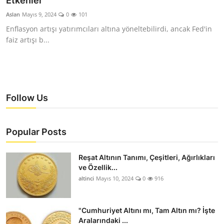
Etkenler
YARIM ALTIN
Aslan
Mayıs 9, 2024
0
101
Enflasyon artışı yatırımcıları altına yöneltebilirdi, ancak Fed'in
TAM ALTIN
faiz artışı b...
DİĞER ALTINLAR
Follow Us
Popular Posts
Reşat Altının Tanımı, Çeşitleri, Ağırlıkları
ve Özellik...
altinci
Mayıs 10, 2024
0
916
"Cumhuriyet Altını mı, Tam Altın mı? İşte
Aralarındaki ...