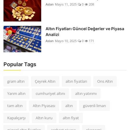
Aslan
Mayıs 11, 2025
0
208
Altın Fiyatları Güncel Değerler ve Piyasa
Analizi
Aslan
Mayıs 10, 2025
0
171
Popular Tags
gram altın
Çeyrek Altın
altın fiyatları
Ons Altın
Yarım altın
cumhuriyet altını
altın yatırımı
tam altın
Altın Piyasası
altın
güvenli liman
Kapalıçarşı
Altın kuru
altın fiyat