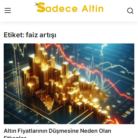
Etiket: faiz artışı
Giriş
Kayıt Ol
GÜNCEL
İLETİŞİM
YASAL UYARI
KÜNYE
GRAM ALTIN
ÇEYREK ALTIN
Altın Fiyatlarının Düşmesine Neden Olan