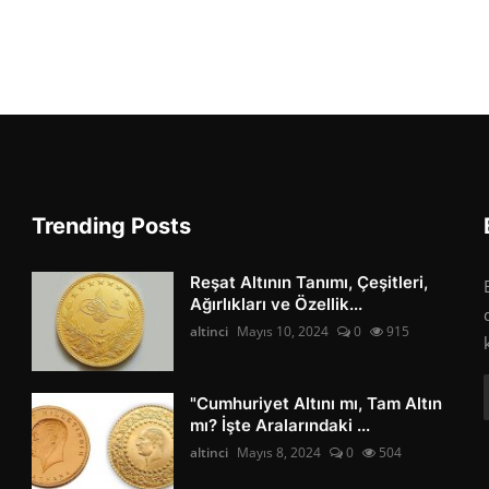
Trending Posts
Reşat Altının Tanımı, Çeşitleri,
Ağırlıkları ve Özellik...
altinci
Mayıs 10, 2024
0
915
"Cumhuriyet Altını mı, Tam Altın
mı? İşte Aralarındaki ...
altinci
Mayıs 8, 2024
0
504