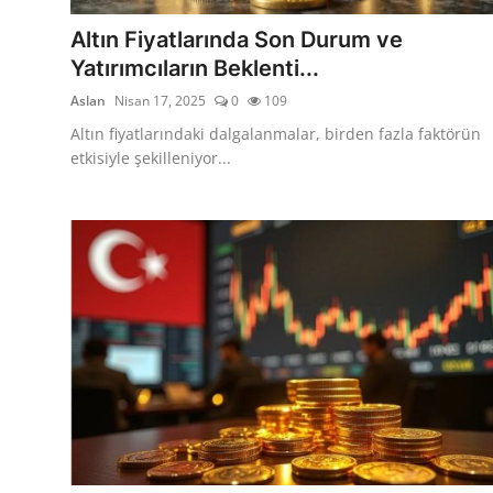
Altın Fiyatlarında Son Durum ve
Yatırımcıların Beklenti...
Aslan
Nisan 17, 2025
0
109
Altın fiyatlarındaki dalgalanmalar, birden fazla faktörün
etkisiyle şekilleniyor...