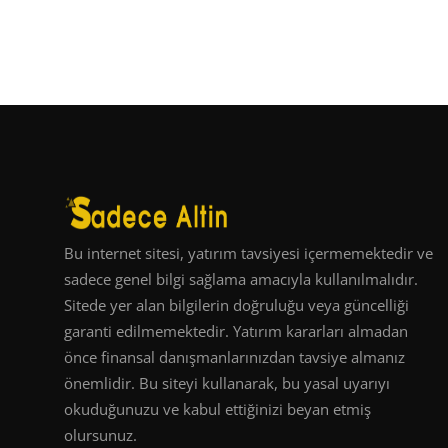
Bu internet sitesi, yatırım tavsiyesi içermemektedir ve
sadece genel bilgi sağlama amacıyla kullanılmalıdır.
Sitede yer alan bilgilerin doğruluğu veya güncelliği
garanti edilmemektedir. Yatırım kararları almadan
önce finansal danışmanlarınızdan tavsiye almanız
önemlidir. Bu siteyi kullanarak, bu yasal uyarıyı
okuduğunuzu ve kabul ettiğinizi beyan etmiş
olursunuz.