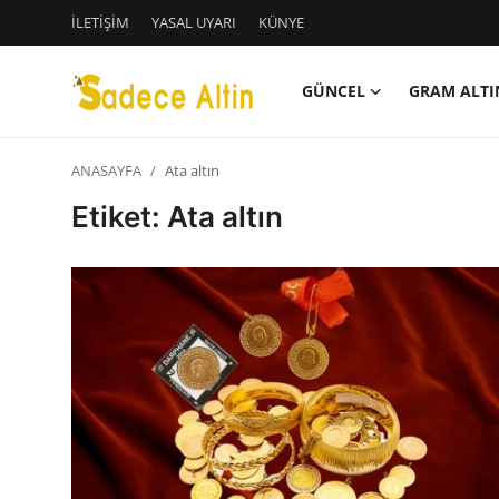
İLETİŞİM
YASAL UYARI
KÜNYE
GÜNCEL
GRAM ALTI
Giriş
Kayıt Ol
ANASAYFA
Ata altın
GÜNCEL
Etiket: Ata altın
İLETİŞİM
YASAL UYARI
KÜNYE
GRAM ALTIN
ÇEYREK ALTIN