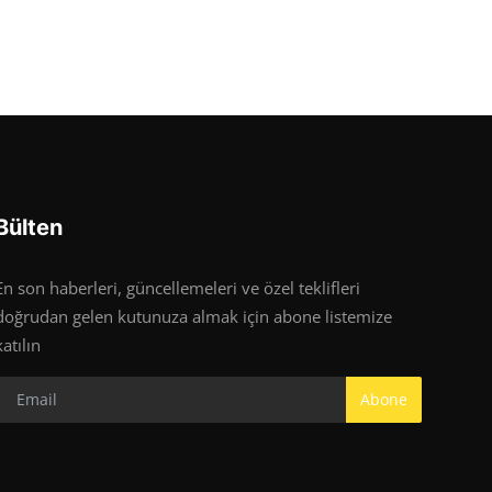
Bülten
En son haberleri, güncellemeleri ve özel teklifleri
doğrudan gelen kutunuza almak için abone listemize
katılın
Abone