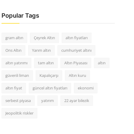
Popular Tags
gram altın
Çeyrek Altın
altın fiyatları
Ons Altın
Yarım altın
cumhuriyet altını
altın yatırımı
tam altın
Altın Piyasası
altın
güvenli liman
Kapalıçarşı
Altın kuru
altın fiyat
güncel altın fiyatları
ekonomi
serbest piyasa
yatırım
22 ayar bilezik
Jeopolitik riskler