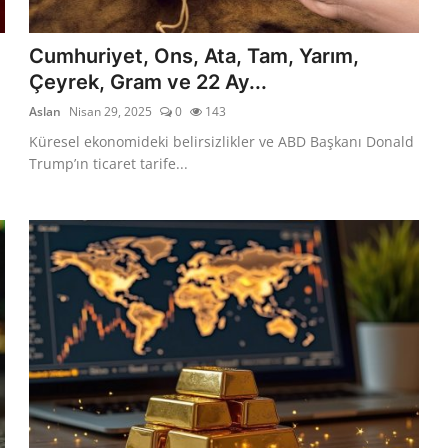
Cumhuriyet, Ons, Ata, Tam, Yarım,
Çeyrek, Gram ve 22 Ay...
Aslan
Nisan 29, 2025
0
143
Küresel ekonomideki belirsizlikler ve ABD Başkanı Donald
Trump’ın ticaret tarife...