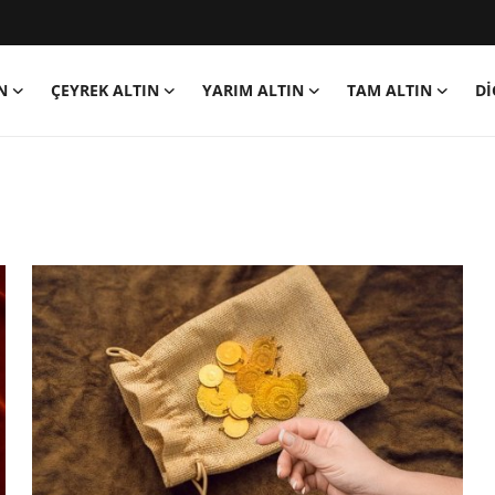
N
ÇEYREK ALTIN
YARIM ALTIN
TAM ALTIN
Dİ