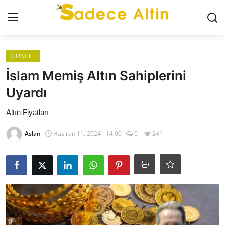
Giriş
Kayıt Ol
GÜNCEL
İslam Memiş Altın Sahiplerini
GÜNCEL
Uyardı
İLETİŞİM
Altın Fiyatları
Aslan
Haziran 11, 2024 - 14:00
0
241
YASAL UYARI
KÜNYE
GRAM ALTIN
ÇEYREK ALTIN