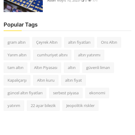
Aslan
Mayıs 10, 2025
0
171
Popular Tags
gram altın
Çeyrek Altın
altın fiyatları
Ons Altın
Yarım altın
cumhuriyet altını
altın yatırımı
tam altın
Altın Piyasası
altın
güvenli liman
Kapalıçarşı
Altın kuru
altın fiyat
güncel altın fiyatları
serbest piyasa
ekonomi
yatırım
22 ayar bilezik
Jeopolitik riskler