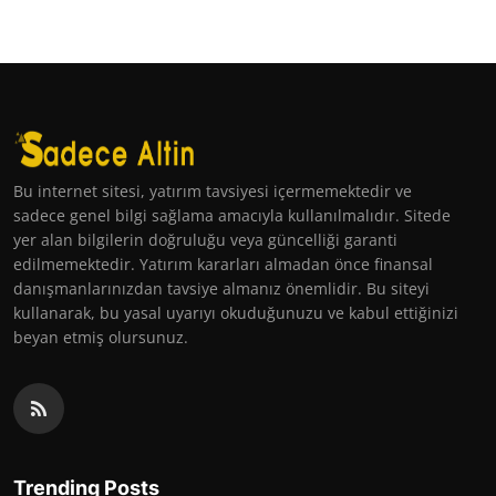
Bu internet sitesi, yatırım tavsiyesi içermemektedir ve
sadece genel bilgi sağlama amacıyla kullanılmalıdır. Sitede
yer alan bilgilerin doğruluğu veya güncelliği garanti
edilmemektedir. Yatırım kararları almadan önce finansal
danışmanlarınızdan tavsiye almanız önemlidir. Bu siteyi
kullanarak, bu yasal uyarıyı okuduğunuzu ve kabul ettiğinizi
beyan etmiş olursunuz.
Trending Posts