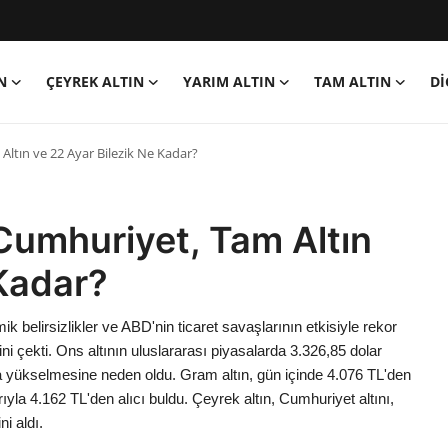
N
ÇEYREK ALTIN
YARIM ALTIN
TAM ALTIN
Dİ
ltın ve 22 Ayar Bilezik Ne Kadar?
Cumhuriyet, Tam Altın
 Kadar?
k belirsizlikler ve ABD'nin ticaret savaşlarının etkisiyle rekor
ni çekti. Ons altının uluslararası piyasalarda 3.326,85 dolar
ızla yükselmesine neden oldu. Gram altın, gün içinde 4.076 TL'den
yla 4.162 TL'den alıcı buldu. Çeyrek altın, Cumhuriyet altını,
ni aldı.