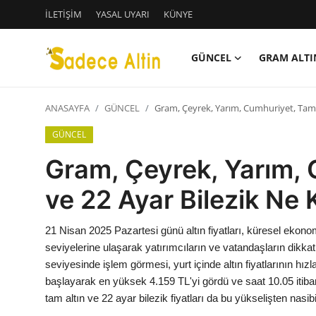
İLETİŞİM
YASAL UYARI
KÜNYE
GÜNCEL
GRAM ALTI
Giriş
Kayıt Ol
ANASAYFA
GÜNCEL
Gram, Çeyrek, Yarım, Cumhuriyet, Tam A
GÜNCEL
GÜNCEL
İLETİŞİM
Gram, Çeyrek, Yarım, 
YASAL UYARI
ve 22 Ayar Bilezik Ne
KÜNYE
21 Nisan 2025 Pazartesi günü altın fiyatları, küresel ekonomi
seviyelerine ulaşarak yatırımcıların ve vatandaşların dikkati
GRAM ALTIN
seviyesinde işlem görmesi, yurt içinde altın fiyatlarının h
başlayarak en yüksek 4.159 TL'yi gördü ve saat 10.05 itibarı
ÇEYREK ALTIN
tam altın ve 22 ayar bilezik fiyatları da bu yükselişten nasibi