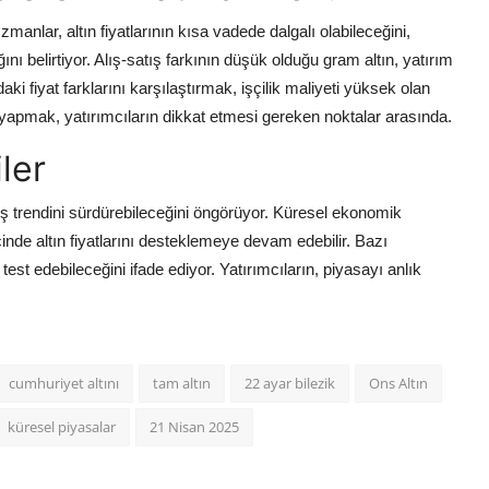
anlar, altın fiyatlarının kısa vadede dalgalı olabileceğini,
 belirtiyor. Alış-satış farkının düşük olduğu gram altın, yatırım
ki fiyat farklarını karşılaştırmak, işçilik maliyeti yüksek olan
 yapmak, yatırımcıların dikkat etmesi gereken noktalar arasında.
ler
iş trendini sürdürebileceğini öngörüyor. Küresel ekonomik
içinde altın fiyatlarını desteklemeye devam edebilir. Bazı
test edebileceğini ifade ediyor. Yatırımcıların, piyasayı anlık
cumhuriyet altını
tam altın
22 ayar bilezik
Ons Altın
küresel piyasalar
21 Nisan 2025