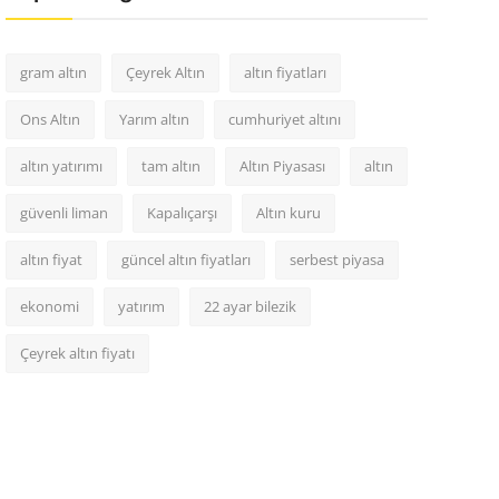
gram altın
Çeyrek Altın
altın fiyatları
Ons Altın
Yarım altın
cumhuriyet altını
altın yatırımı
tam altın
Altın Piyasası
altın
güvenli liman
Kapalıçarşı
Altın kuru
altın fiyat
güncel altın fiyatları
serbest piyasa
ekonomi
yatırım
22 ayar bilezik
Çeyrek altın fiyatı