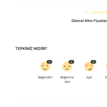
ÖNCEKI YAZ
Güncel Altın Fiyatlar
TEPKINIZ NEDIR?
0
0
0
Beğendim
Beğenme
Aşık
E
dim