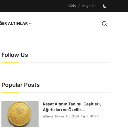
Giriş
/
Kayıt Ol
ĞER ALTINLAR
Follow Us
Popular Posts
Reşat Altının Tanımı, Çeşitleri,
Ağırlıkları ve Özellik...
altinci
Mayıs 10, 2024
0
915