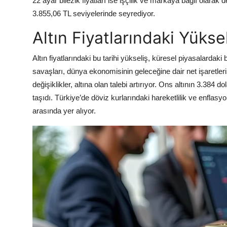
22 ayar bilezik fiyatları ise işçilik ve markaya bağlı olarak 
3.855,06 TL seviyelerinde seyrediyor.
Altın Fiyatlarındaki Yükse
Altın fiyatlarındaki bu tarihi yükseliş, küresel piyasalardaki
savaşları, dünya ekonomisinin geleceğine dair net işaretler
değişiklikler, altına olan talebi artırıyor. Ons altının 3.384 do
taşıdı. Türkiye’de döviz kurlarındaki hareketlilik ve enflasyon
arasında yer alıyor.