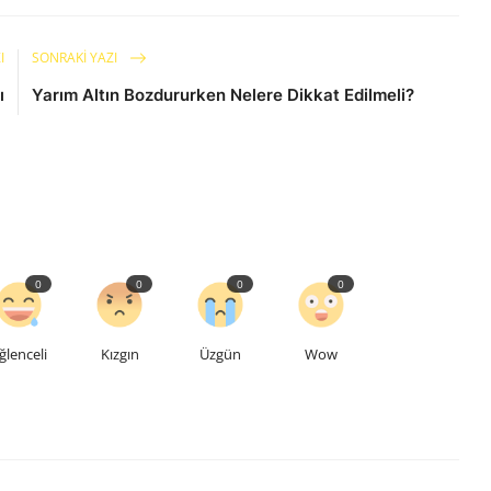
I
SONRAKI YAZI
ı
Yarım Altın Bozdururken Nelere Dikkat Edilmeli?
0
0
0
0
ğlenceli
Kızgın
Üzgün
Wow