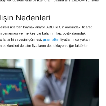
değişiklik göstermekle birlikte, gram başına alış 3.824,44 TL, satış
lişin Nedenleri
 belirsizliklerden kaynaklanıyor. ABD ile Çin arasındaki ticaret
in olmaması ve merkez bankalarının faiz politikalarındaki
larla tarihi zirvesini görmesi,
gram altın
fiyatlarını da yukarı
 beklentileri de altın fiyatlarını destekleyen diğer faktörler