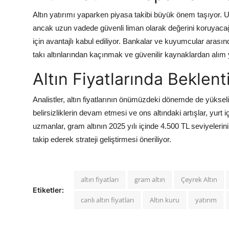
Altın yatırımı yaparken piyasa takibi büyük önem taşıyor. Uzm
ancak uzun vadede güvenli liman olarak değerini koruyacağını
için avantajlı kabul ediliyor. Bankalar ve kuyumcular arasında
takı altınlarından kaçınmak ve güvenilir kaynaklardan alım
Altın Fiyatlarında Beklenti
Analistler, altın fiyatlarının önümüzdeki dönemde de yüksel
belirsizliklerin devam etmesi ve ons altındaki artışlar, yurt 
uzmanlar, gram altının 2025 yılı içinde 4.500 TL seviyelerini 
takip ederek strateji geliştirmesi öneriliyor.
altın fiyatları
gram altın
Çeyrek Altın
Etiketler:
canlı altın fiyatları
Altın kuru
yatırım