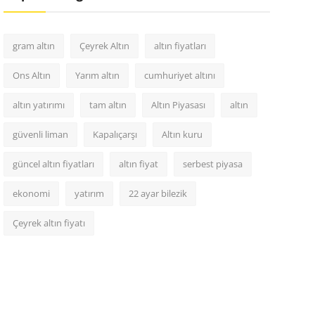
gram altın
Çeyrek Altın
altın fiyatları
Ons Altın
Yarım altın
cumhuriyet altını
altın yatırımı
tam altın
Altın Piyasası
altın
güvenli liman
Kapalıçarşı
Altın kuru
güncel altın fiyatları
altın fiyat
serbest piyasa
ekonomi
yatırım
22 ayar bilezik
Çeyrek altın fiyatı