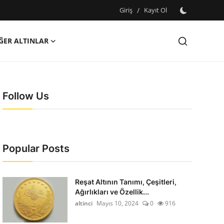
Giriş
/
Kayıt Ol
ĞER ALTINLAR
Follow Us
Popular Posts
Reşat Altının Tanımı, Çeşitleri,
Ağırlıkları ve Özellik...
altinci
Mayıs 10, 2024
0
916