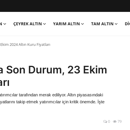
N
ÇEYREK ALTIN
YARIM ALTIN
TAM ALTIN
Dİ
Ekim 2024 Altın Kuru Fiyatları
da Son Durum, 23 Ekim
rı
atırımcılar tarafından merak ediliyor. Altın piyasasındaki
atlarını takip etmek yatırımcılar için kritik önemde. İşte
0
79