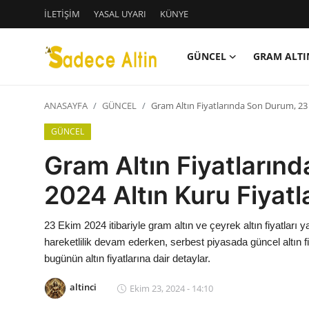
İLETİŞİM
YASAL UYARI
KÜNYE
GÜNCEL
GRAM ALTI
Giriş
Kayıt Ol
ANASAYFA
GÜNCEL
Gram Altın Fiyatlarında Son Durum, 23 
GÜNCEL
GÜNCEL
İLETİŞİM
Gram Altın Fiyatların
YASAL UYARI
2024 Altın Kuru Fiyatla
KÜNYE
23 Ekim 2024 itibariyle gram altın ve çeyrek altın fiyatları y
hareketlilik devam ederken, serbest piyasada güncel altın fiy
GRAM ALTIN
bugünün altın fiyatlarına dair detaylar.
ÇEYREK ALTIN
altinci
Ekim 23, 2024 - 14:10