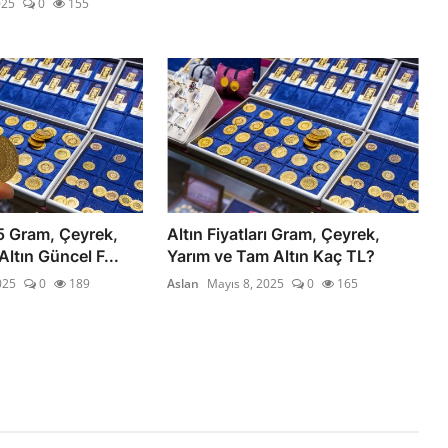
025
0
155
5 Gram, Çeyrek,
Altın Fiyatları Gram, Çeyrek,
ltın Güncel F...
Yarım ve Tam Altın Kaç TL?
025
0
189
Aslan
Mayıs 8, 2025
0
165