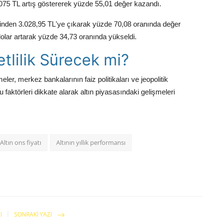
.075 TL artış göstererek yüzde 55,01 değer kazandı.
esinden 3.028,95 TL'ye çıkarak yüzde 70,08 oranında değer
olar artarak yüzde 34,73 oranında yükseldi.
etlilik Sürecek mi?
eler, merkez bankalarının faiz politikaları ve jeopolitik
r bu faktörleri dikkate alarak altın piyasasındaki gelişmeleri
Altın ons fiyatı
Altının yıllık performansı
I
SONRAKI YAZI