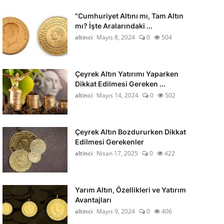
"Cumhuriyet Altını mı, Tam Altın
mı? İşte Aralarındaki ...
altinci
Mayıs 8, 2024
0
504
Çeyrek Altın Yatırımı Yaparken
Dikkat Edilmesi Gereken ...
altinci
Mayıs 14, 2024
0
502
Çeyrek Altın Bozdururken Dikkat
Edilmesi Gerekenler
altinci
Nisan 17, 2025
0
422
Yarım Altın, Özellikleri ve Yatırım
Avantajları
altinci
Mayıs 9, 2024
0
406