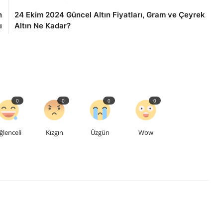
n
24 Ekim 2024 Güncel Altın Fiyatları, Gram ve Çeyrek
ı
Altın Ne Kadar?
0
0
0
0
ğlenceli
Kızgın
Üzgün
Wow