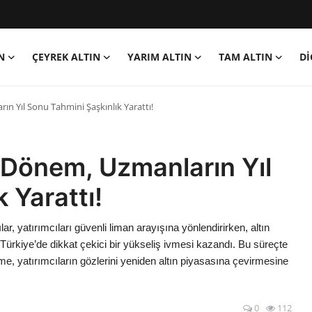
N
ÇEYREK ALTIN
YARIM ALTIN
TAM ALTIN
Dİ
ın Yıl Sonu Tahmini Şaşkınlık Yarattı!
i Dönem, Uzmanların Yıl
 Yarattı!
r, yatırımcıları güvenli liman arayışına yönlendirirken, altın
ürkiye’de dikkat çekici bir yükseliş ivmesi kazandı. Bu süreçte
me, yatırımcıların gözlerini yeniden altın piyasasına çevirmesine
0
112