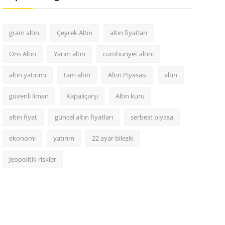
gram altın
Çeyrek Altın
altın fiyatları
Ons Altın
Yarım altın
cumhuriyet altını
altın yatırımı
tam altın
Altın Piyasası
altın
güvenli liman
Kapalıçarşı
Altın kuru
altın fiyat
güncel altın fiyatları
serbest piyasa
ekonomi
yatırım
22 ayar bilezik
Jeopolitik riskler