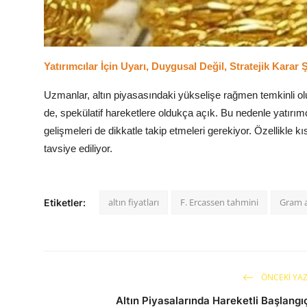
Yatırımcılar İçin Uyarı, Duygusal Değil, Stratejik Karar 
Uzmanlar, altın piyasasındaki yükselişe rağmen temkinli olun
de, spekülatif hareketlere oldukça açık. Bu nedenle yatırımc
gelişmeleri de dikkatle takip etmeleri gerekiyor. Özellikle k
tavsiye ediliyor.
altın fiyatları
F. Ercassen tahmini
Gram a
Etiketler:
ÖNCEKI YAZ
Altın Piyasalarında Hareketli Başlangı