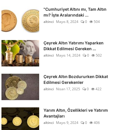
"Cumhuriyet Altını mı, Tam Altın
mı? İşte Aralarındaki ...
altinci
Mayıs 8, 2024
0
504
Çeyrek Altın Yatırımı Yaparken
Dikkat Edilmesi Gereken ...
altinci
Mayıs 14, 2024
0
502
Çeyrek Altın Bozdururken Dikkat
Edilmesi Gerekenler
altinci
Nisan 17, 2025
0
422
Yarım Altın, Özellikleri ve Yatırım
Avantajları
altinci
Mayıs 9, 2024
0
406