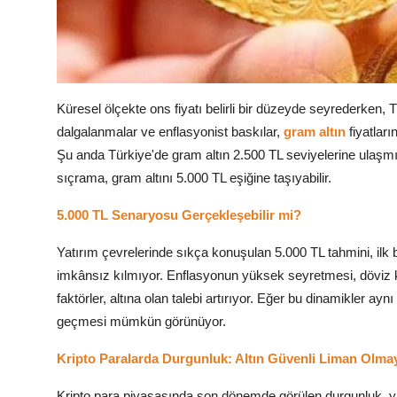
Küresel ölçekte ons fiyatı belirli bir düzeyde seyrederken, 
dalgalanmalar ve enflasyonist baskılar,
gram altın
fiyatları
Şu anda Türkiye'de gram altın 2.500 TL seviyelerine ulaşmı
sıçrama, gram altını 5.000 TL eşiğine taşıyabilir.
5.000 TL Senaryosu Gerçekleşebilir mi?
Yatırım çevrelerinde sıkça konuşulan 5.000 TL tahmini, il
imkânsız kılmıyor. Enflasyonun yüksek seyretmesi, döviz ku
faktörler, altına olan talebi artırıyor. Eğer bu dinamikler a
geçmesi mümkün görünüyor.
Kripto Paralarda Durgunluk: Altın Güvenli Liman Olma
Kripto para piyasasında son dönemde görülen durgunluk, y