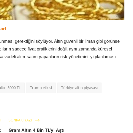
Şart
ması gerektiğini söylüyor. Altın güvenli bir liman gibi görünse
ıların sadece fiyat grafiklerini değil, aynı zamanda küresel
ısa vadeli alım-satım yapanların risk yönetimini iyi planlaması
ltın 5000 TL
Trump etkisi
Türkiye altın piyasası
I
SONRAKI YAZI
ç
Gram Altın 4 Bin TL’yi Aştı