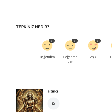
TEPKINIZ NEDIR?
0
0
0
Beğendim
Beğenme
Aşık
E
dim
altinci