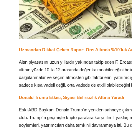
Uzmandan Dikkat Çeken Rapor: Ons Altında %10'luk Art
Altın piyasasını uzun yıllardır yakından takip eden F. Erca
altının yüzde 10 ila 12 arasında değer kazanabileceğini belir
dalgalanmalar ve seçim atmosferi gibi faktörlerin, yatırımcı
sadece kısa vadeli değil, orta vadede de etkili olabileceğini i
Donald Trump Etkisi, Siyasi Belirsizlik Altına Yaradı
Eski ABD Başkanı Donald Trump’ın yeniden sahneye çıkmasıyl
oldu. Trump’ın geçmişte kripto paralara karşı ılımlı yaklaş
söylemleri, yatırımcıları daha temkinli davranmaya itti. Bu d