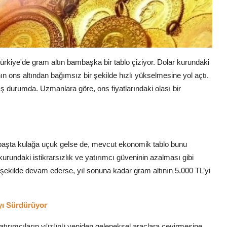
Türkiye'de gram altın bambaşka bir tablo çiziyor. Dolar kurundaki
nın ons altından bağımsız bir şekilde hızlı yükselmesine yol açtı.
ş durumda. Uzmanlara göre, ons fiyatlarındaki olası bir
k başta kulağa uçuk gelse de, mevcut ekonomik tablo bunu
rundaki istikrarsızlık ve yatırımcı güveninin azalması gibi
ynı şekilde devam ederse, yıl sonuna kadar gram altının 5.000 TL’yi
yı Sürdürüyor
atırımcıların yüzünü yeniden geleneksel araçlara çevirmesine