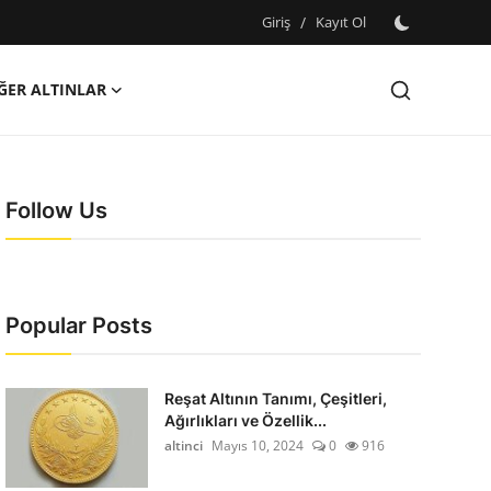
Giriş
/
Kayıt Ol
ĞER ALTINLAR
Follow Us
Popular Posts
Reşat Altının Tanımı, Çeşitleri,
Ağırlıkları ve Özellik...
altinci
Mayıs 10, 2024
0
916