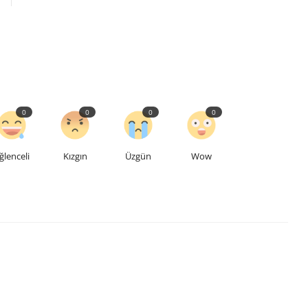
0
0
0
0
ğlenceli
Kızgın
Üzgün
Wow