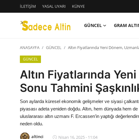
İLETİŞİM
YASAL UYARI
KÜNYE
GÜNCEL
GRAM ALTI
Giriş
Kayıt Ol
ANASAYFA
GÜNCEL
Altın Fiyatlarında Yeni Dönem, Uzmanlar
GÜNCEL
GÜNCEL
İLETİŞİM
Altın Fiyatlarında Yen
YASAL UYARI
Sonu Tahmini Şaşkınlık
KÜNYE
Son aylarda küresel ekonomik gelişmeler ve siyasi çalkantıla
piyasası adeta yeniden doğdu. Altın, hem dünyada hem de T
GRAM ALTIN
uluslararası altın uzmanı F. Ercassen’in yaptığı değerlendir
neden oldu.
ÇEYREK ALTIN
altinci
Nisan 16, 2025 - 11:04