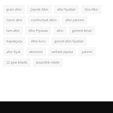
gram altın
Çeyrek Altın
altın fiyatları
Ons Altın
Yarım altın
cumhuriyet altını
altın yatırımı
tam altın
Altın Piyasası
altın
güvenli liman
Kapalıçarşı
Altın kuru
güncel altın fiyatları
altın fiyat
ekonomi
serbest piyasa
yatırım
22 ayar bilezik
Jeopolitik riskler