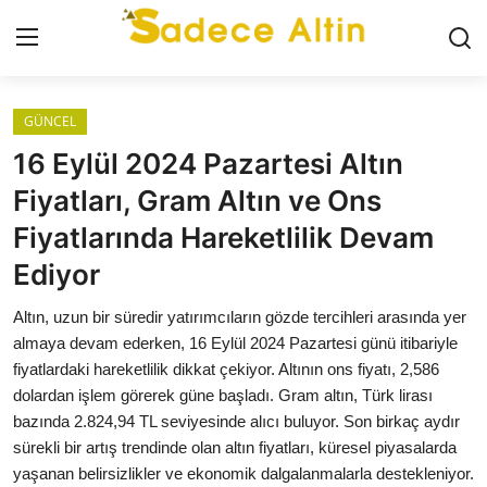
Giriş
Kayıt Ol
GÜNCEL
16 Eylül 2024 Pazartesi Altın
GÜNCEL
Fiyatları, Gram Altın ve Ons
Fiyatlarında Hareketlilik Devam
İLETİŞİM
Ediyor
YASAL UYARI
Altın, uzun bir süredir yatırımcıların gözde tercihleri arasında yer
KÜNYE
almaya devam ederken, 16 Eylül 2024 Pazartesi günü itibariyle
fiyatlardaki hareketlilik dikkat çekiyor. Altının ons fiyatı, 2,586
dolardan işlem görerek güne başladı. Gram altın, Türk lirası
GRAM ALTIN
bazında 2.824,94 TL seviyesinde alıcı buluyor. Son birkaç aydır
sürekli bir artış trendinde olan altın fiyatları, küresel piyasalarda
ÇEYREK ALTIN
yaşanan belirsizlikler ve ekonomik dalgalanmalarla destekleniyor.