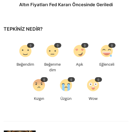
Altın Fiyatları Fed Kararı Öncesinde Geriledi
TEPKINIZ NEDIR?
0
0
0
0
Beğendim
Beğenme
Aşık
Eğlenceli
dim
0
0
0
Kızgın
Üzgün
Wow