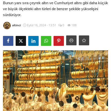
Bunun yanı sıra çeyrek altın ve Cumhuriyet altını gibi daha küçük
YARIM ALTIN
ve büyük ölçekteki altın türleri de benzer şekilde yükselişini
sürdürüyor.
TAM ALTIN
altinci
Eylül 16, 2024 - 13:51
0
188
DİĞER ALTINLAR